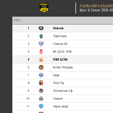
ПЪРВА ЛИГА КЛАСИР
Кръг 4, Сезон: 2026-2
ОТБОР
1
Левски
2
Лудогорец
3
Спартак Вн
4
ФК ЦСКА 1948
5
ПФК ЦСКА
6
Ботев Пловдив
7
Арда
8
Локо Пд
9
Локомотив Сф
10
Славия
11
Черно море