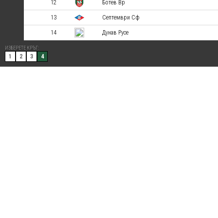
12
Ботев Вр
13
Септември Сф
14
Дунав Русе
ИЗБЕРЕТЕ КРЪГ:
1
2
3
4