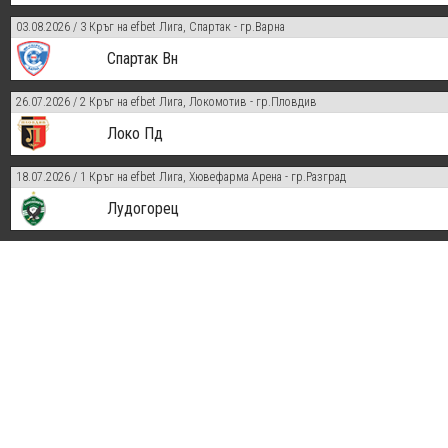
03.08.2026 / 3 Кръг на efbet Лига, Спартак - гр.Варна
Спартак Вн
26.07.2026 / 2 Кръг на efbet Лига, Локомотив - гр.Пловдив
Локо Пд
18.07.2026 / 1 Кръг на efbet Лига, Хювефарма Арена - гр.Разград
Лудогорец